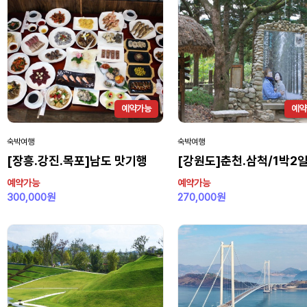
예약가능
예약
숙박여행
숙박여행
[장흥.강진.목포]남도 맛기행
[강원도]춘천.삼척/1박2
예약가능
예약가능
300,000원
270,000원