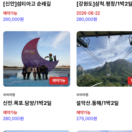
[신안]섬티아고 순례길
[강원도]삼척.평창/1박2
예약가능
2026-08-22
260,000원
280,000원
예약가능
숙박여행
숙박여행
신안.목포.담양/1박2일
설악산.동해/1박2일
예약가능
예약가능
280,000원
275,000원