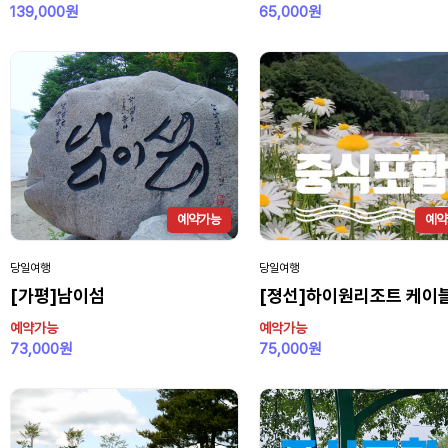
139,000원
65,000원
예약가능
예약
당일여행
당일여행
[가평]남이섬
[졍선]하이원리조트 케이
예약가능
예악가능
73,000원
75,000원