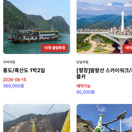
16명 출발확정
예약
숙박여행
당일여행
홍도/흑산도 1박2일
[평창]발왕산 스카이워크
블카
2026-08-15
360,000원
예약가능
65,000원