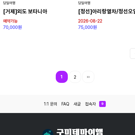
당일여행
당일여행
[거제]외도 보타니아
[정선]아리랑열차/정선오
예약가능
2026-08-22
70,000원
75,000원
1
2
1:1 문의
FAQ
새글
접속자
9