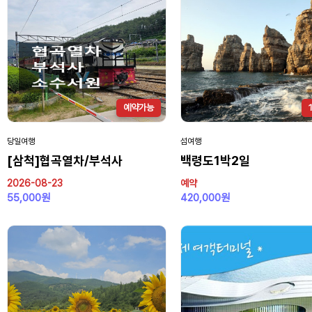
예약가능
당일여행
섬여행
[삼척]협곡열차/부석사
백령도1박2일
2026-08-23
예약
55,000원
420,000원