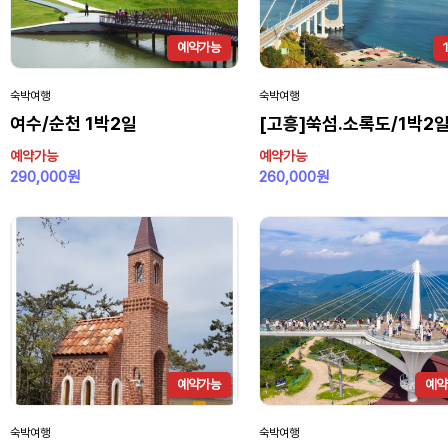
예약가능
숙박여행
숙박여행
여수/순천 1박2일
[고흥]쑥섬.소록도/1박2
예약가능
예약가능
290,000원
260,000원
예약가능
예약
숙박여행
숙박여행