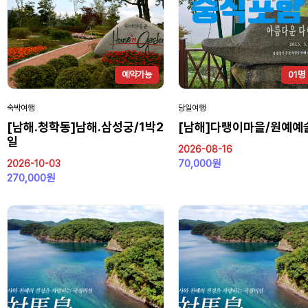
예약가능
01명
숙박여행
당일여행
[남해.청학동]남해.삼성궁/1박2
[남해]다랭이마을/원예예
일
2026-08-16
70,000원
2026-10-03
270,000원