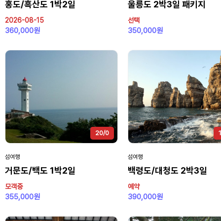
홍도/흑산도 1박2일
울릉도 2박3일 패키지
2026-08-15
선택
360,000원
350,000원
20/0
섬여행
섬여행
거문도/백도 1박2일
백령도/대청도 2박3일
모객중
예약
355,000원
390,000원