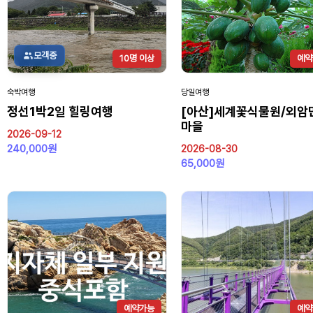
모객중
10명 이상
예약
숙박여행
당일여행
정선1박2일 힐링여행
[아산]세계꽃식물원/외암
마을
2026-09-12
240,000원
2026-08-30
65,000원
예약가능
예약