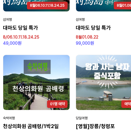
8월06.10.11.18.24.25
8월01.08
섬여행
섬여행
대마도 당일 특가
대마도 당일 특가
8/06.10.11.18.24.25
8월01.08.22
49,000원
99,000원
01명 예약
예약
숙박여행
당일여행
천상의화원 곰배령/1박2일
[영월]장릉/청령포