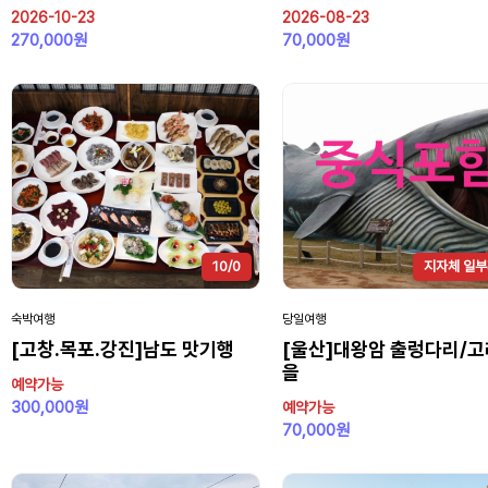
2026-10-23
2026-08-23
270,000원
70,000원
10/0
지자체 일
숙박여행
당일여행
[고창.목포.강진]남도 맛기행
[울산]대왕암 출렁다리/
을
예약가능
300,000원
예약가능
70,000원