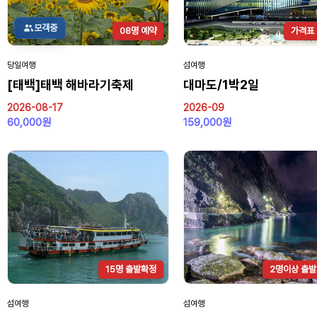
모객중
08명 예약
가격표
당일여행
섬여행
[태백]태백 해바라기축제
대마도/1박2일
2026-08-17
2026-09
60,000원
159,000원
15명 출발확정
2명이상 출
섬여행
섬여행