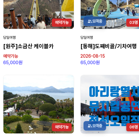
모객중
예약가능
03명
당일여행
당일여행
[원주]소금산 케이블카
[동해]도째비골/기차여행
예약가능
2026-08-15
65,000원
65,000원
모객중
예약가능
06명