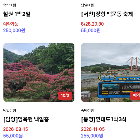
숙박여행
당일여행
철원 1박2일
[서천]장항 맥문동 축제
예약가능
8/28.29.30
250,000원
55,000원
10/0
예약
당일여행
숙박여행
[담양]명옥헌 백일홍
[통영]연대도1박3식
2026-08-15
2026-11-05
55,000원
255,000원