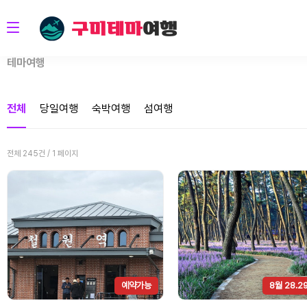
테마여행
전체
당일여행
숙박여행
섬여행
전체 245건 / 1 페이지
예약가능
8월 28.2