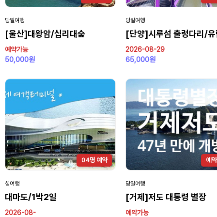
당일여행
당일여행
[울산]대왕암/십리대숲
[단양]시루섬 출렁다리/
예약가능
2026-08-29
50,000원
65,000원
04명 예약
예약
섬여행
당일여행
대마도/1박2일
[거제]저도 대통령 별장
2026-08-
예약가능