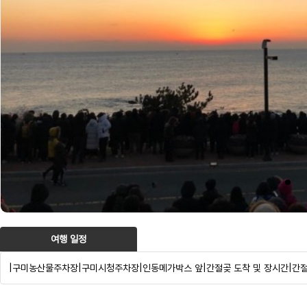
여행 일정
|구미농산물주차장|구미시청주차장|인동메가박스 앞|간절곶 도착 및 장시간|간절