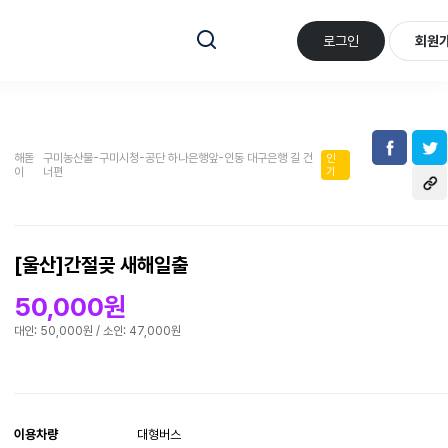
로그인
회원
해돋
구미농산물-구미시청-공단 하나은행앞-인동 대구은행 길 건
인
이
너편
기
[울산]간절곶 새해일출
50,000원
대인: 50,000원
/
소인: 47,000원
이용차량
대형버스