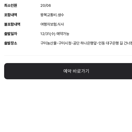
최소인원
20/06
포함내역
왕복교통비.생수
불포함내역
여행자보험.식사
출발일자
12/31(수) 예약가능
출발장소
구미농산물-구미시청-공단 하나은행앞-인동 대구은행 길 건너
예약 바로가기