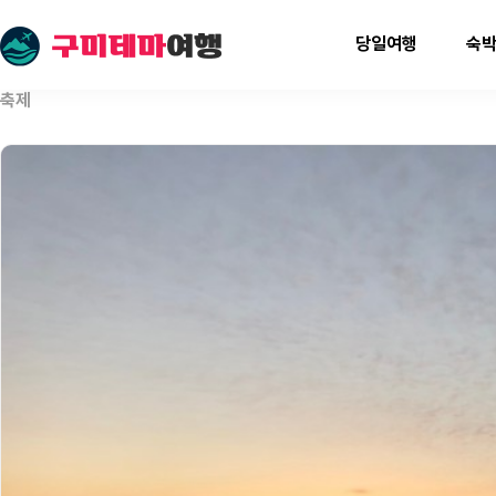
당일여행
숙
축제