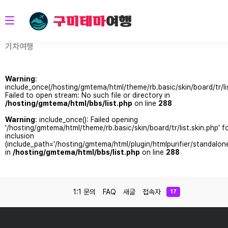
기차여행
Warning
:
include_once(/hosting/gmtema/html/theme/rb.basic/skin/board/tr/lis
Failed to open stream: No such file or directory in
/hosting/gmtema/html/bbs/list.php
on line
288
Warning
: include_once(): Failed opening
'/hosting/gmtema/html/theme/rb.basic/skin/board/tr/list.skin.php' f
inclusion
(include_path='/hosting/gmtema/html/plugin/htmlpurifier/standalon
in
/hosting/gmtema/html/bbs/list.php
on line
288
1:1 문의
FAQ
새글
접속자
17