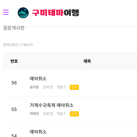
질문게시판
전체 56건 / 1 페이지
번호
제목
예약취소
56
송자용
오래 전 댓글 1
인기
거제수국축제 예약취소
55
박혜경
오래 전 댓글 1
인기
예약취소
54