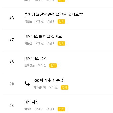
부처님 오신날 관련 절 여행 있나요??
48
석진일
오래 전 댓글 1
인기
예약취소를 하고 싶어요
47
시은맘
오래 전 댓글 1
인기
예약 취소 수정
46
똘이장군
오래 전
인기
Re: 예약 취소 수정
45
최고관리자
오래 전
인기
예약취소
44
박수진
오래 전 댓글 1
인기