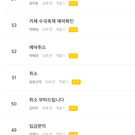
송자용
오래 전 댓글 1
인기
거제 수국축제 예약확인
53
박혜경
오래 전 댓글 1
인기
예약취소
52
박혜경
오래 전 댓글 1
인기
취소
51
달봉산계
오래 전 댓글 1
인기
취소 부탁드립니다
50
김미자
오래 전 댓글 1
인기
입금문의
49
프렝디
오래 전 댓글 1
인기