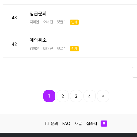
입금문의
43
지미연
오래 전 댓글 1
인기
예약취소
42
김미윤
오래 전 댓글 1
인기
1
2
3
4
1:1 문의
FAQ
새글
접속자
6