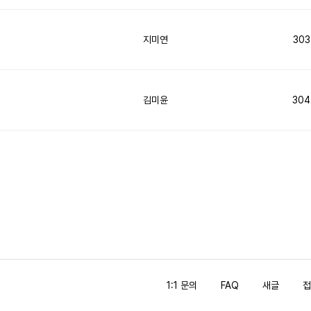
지미연
303
김미윤
304
1:1 문의
FAQ
새글