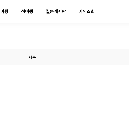
박여행
섬여행
질문게시판
예약조회
제목