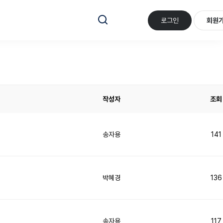
로그인
회원
작성자
조회
송자용
141
박혜경
136
송자용
117