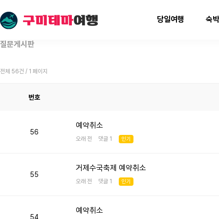
당일여행
숙
질문게시판
전체 56건 / 1 페이지
번호
예약취소
56
오래 전 댓글 1
인기
거제수국축제 예약취소
55
오래 전 댓글 1
인기
예약취소
54